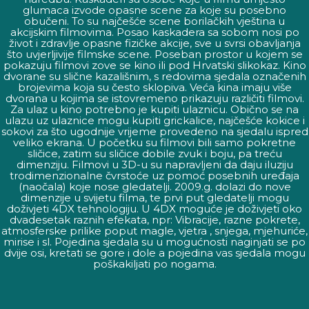
glumaca izvode opasne scene za koje su posebno
obučeni. To su najčešće scene borilačkih vještina u
akcijskim filmovima. Posao kaskadera sa sobom nosi po
život i zdravlje opasne fizičke akcije, sve u svrsi obavljanja
što uvjerljivije filmske scene. Poseban prostor u kojem se
pokazuju filmovi zove se kino ili pod Hrvatski slikokaz. Kino
dvorane su slične kazališnim, s redovima sjedala označenih
brojevima koja su često sklopiva. Veća kina imaju više
dvorana u kojima se istovremeno prikazuju različiti filmovi.
Za ulaz u kino potrebno je kupiti ulaznicu. Obično se na
ulazu uz ulaznice mogu kupiti grickalice, najčešće kokice i
sokovi za što ugodnije vrijeme provedeno na sjedalu ispred
veliko ekrana. U početku su filmovi bili samo pokretne
sličice, zatim su sličice dobile zvuk i boju, pa treću
dimenziju. Filmovi u 3D-u su napravljeni da daju iluziju
trodimenzionalne čvrstoće uz pomoć posebnih uređaja
(naočala) koje nose gledatelji. 2009.g. dolazi do nove
dimenzije u svijetu filma, te prvi put gledatelji mogu
doživjeti 4DX tehnologiju. U 4DX moguće je doživjeti oko
dvadesetak raznih efekata, npr: Vibracije, razne pokrete,
atmosferske prilike poput magle, vjetra , snjega, mjehuriće,
mirise i sl. Pojedina sjedala su u mogućnosti naginjati se po
dvije osi, kretati se gore i dole a pojedina vas sjedala mogu
poškakiljati po nogama.