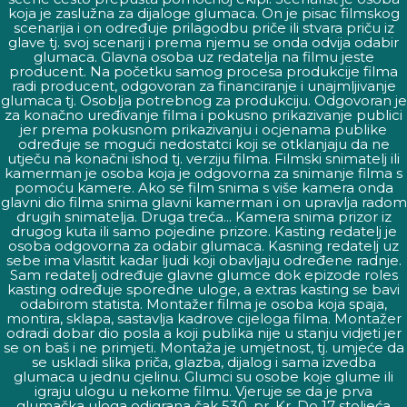
koja je zaslužna za dijaloge glumaca. On je pisac filmskog
scenarija i on određuje prilagodbu priče ili stvara priču iz
glave tj. svoj scenarij i prema njemu se onda odvija odabir
glumaca. Glavna osoba uz redatelja na filmu jeste
producent. Na početku samog procesa produkcije filma
radi producent, odgovoran za financiranje i unajmljivanje
glumaca tj. Osoblja potrebnog za produkciju. Odgovoran je
za konačno uređivanje filma i pokusno prikazivanje publici
jer prema pokusnom prikazivanju i ocjenama publike
određuje se mogući nedostatci koji se otklanjaju da ne
utječu na konačni ishod tj. verziju filma. Filmski snimatelj ili
kamerman je osoba koja je odgovorna za snimanje filma s
pomoću kamere. Ako se film snima s više kamera onda
glavni dio filma snima glavni kamerman i on upravlja radom
drugih snimatelja. Druga treća... Kamera snima prizor iz
drugog kuta ili samo pojedine prizore. Kasting redatelj je
osoba odgovorna za odabir glumaca. Kasning redatelj uz
sebe ima vlasitit kadar ljudi koji obavljaju određene radnje.
Sam redatelj određuje glavne glumce dok epizode roles
kasting određuje sporedne uloge, a extras kasting se bavi
odabirom statista. Montažer filma je osoba koja spaja,
montira, sklapa, sastavlja kadrove cijeloga filma. Montažer
odradi dobar dio posla a koji publika nije u stanju vidjeti jer
se on baš i ne primjeti. Montaža je umjetnost, tj. umjeće da
se uskladi slika priča, glazba, dijalog i sama izvedba
glumaca u jednu cjelinu. Glumci su osobe koje glume ili
igraju ulogu u nekome filmu. Vjeruje se da je prva
glumačka uloga odigrana čak 530. pr. Kr. Do 17 stoljeća