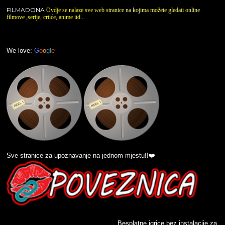
FILMADONA
Ovdje se nalaze sve web stranice na kojima možete gledati online
filmove ,serije, crtiće, anime itd...
We love:
G
o
o
g
l
e
Sve stranice za upoznavanje na jednom mjestu!!❤️
_______________________________ Besplatne igrice bez instalacije za