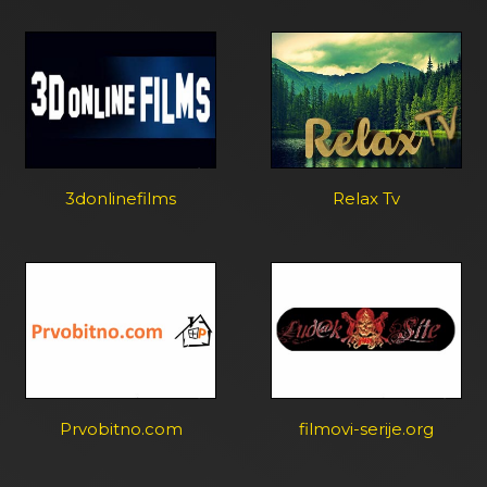
3donlinefilms
Relax Tv
Prvobitno.com
filmovi-serije.org