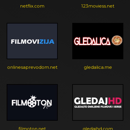
netflix.com
123moviess.net
onlinesaprevodom.net
gledalica.me
filmoton.net
gledajhd.com