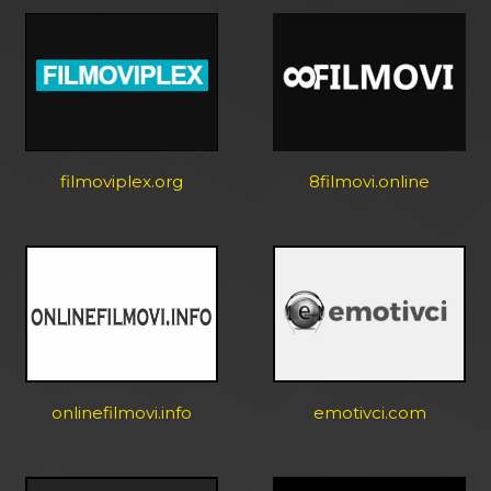
filmoviplex.org
8filmovi.online
onlinefilmovi.info
emotivci.com