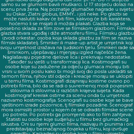
samo su se glumom bavili muškarci. U 17 stoljeću dolazi na
scenu prva žena. Naj poznatije glumačke nagrade u svijetu
su Oskar, Zlatni globus, EMMY... i još neke. Po glazbi se
može naslutiti kakav će biti film, kakvog će biti karaktera,
hoćemo li se msijati ili možda plakati. Glazba koja se
posebno sklada za film zove se filmskom glazbom. Filmska
glazba stvara ugođaj i diže atmosferu filmu. Filmsku glazbu
izvodi orkestar. osoba koja sklada glazbu za film se naziva
filmski skladatelj. Šminker ili make-up artist je umjetnik koji
svoju umjetnost izražava na ljudskom tjelu. Šminkeri rade sa
šminkom, uljepšavaju i mjenjaju izgled najčešće žena.
Naglašavaju pojedine djelove lica i prekrivaju nedostatke.
Također su vješti u transformaciji lica. Kostimografi su
osobe koje su zadužene za odjeću glumaca moraju biti
vrsni u svom poslu kako bi mogli svoj dio posla uskladiti sa
temom filma, njihov stil odjeće i kreacije moraju se uklopiti
u temu filma. Kostimografi dizajniraju kostime ovisno po
potrebi filma, bilo da se radi o suvremenoj modi povjesnim
stilovima ili stilovima iz različitih krajeva svijeta. Kada
kostimograf kreirak ostime za scenu onda tu umjetnost
nazivamo kostimografija. Scenografi su osobe koje se bave
vještinom izrade pozornice, tj filmske pozadine. Scenograf
mora osmisliti prostor u kojem će se odraditi filmske scene
po potrebi. Po potrebi ga promjeniti ako to film zahtjeva.
Statisti su osobe koje sudjeluju u filmu bez glumačkog
iskustva. Oni su njemi glumci filma, nazivaju ih piunima i oni
predstavljaju beznačajnog čovjeka u filmu, koji izvršuje
naredbu. Kaskaderi su osobe koje u filmu umjesto