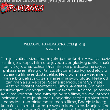
Sve stranice za upoznavanje na jednom mjestu!!❤️
WELCOME TO FILMADONA.COM 🎬 🥤 🍿
Malo o filmu:
Film je zvučna i vizualna projekcija u pokretu. Hrvatski naziv
za film je slikopis. Film u prijevodu s engleskog jezika znači
tanki sloj, opna, kožica. Prva filmska predstava na svijetu
prikazana je 1895.g u Parizu. Skupina ljudi koji sudjeluju u
stvaranju filma je dosta velika. Neki od njih su više, a neki
manje bitni, ali svako zanimanje ima svoju ulogu. Neka od
zanimanja su: Redatelj Scenarist Producent Snimatelj
Kasting redatelj Montažer Glumci Skladatelji Šminkeri
Kostimografi Scenografi Stilisti Kaskaderi... Redatelj je osoba
koja ima kontrolu nad svim djelovima filma, on vodi proces
snimanja, upućuje glumce u pojedine scene po vlastitom
nahođenju, kordinira rad snimanja filma, Bdenje iz kojeg
kuta će se snimati i uređuje sve do konačnice. Manje važne
scene često prepušta pomoćnoj ekipi. Scenarist je osoba