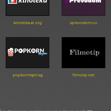
kinoteka.al..org
sprevodom.co
popkorntajm.sg
filmotip.net