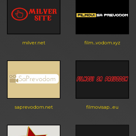
milver.net
film...vodom.xyz
saprevodom.net
filmovisap...eu